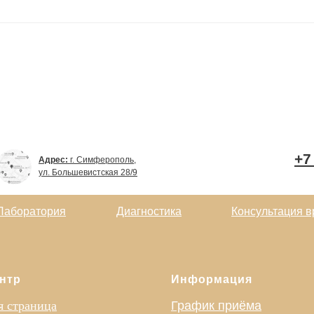
+7
Адрес:
г. Симферополь,
ул. Большевистская 28/9
Лаборатория
Диагностика
Консультация в
нтр
Информация
я страница
График приёма