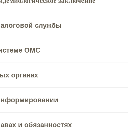
идемиологическое заключение
налоговой службы
системе ОМС
ых органах
 информировании
равах и обязанностях