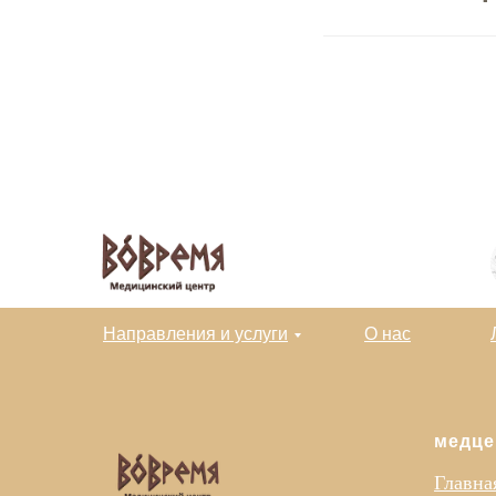
Направления и услуги
О нас
медце
Главна