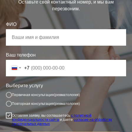
Оставьте свой контактный номер, и мы вам
перезвоним.
ФИО
Ваш телефон
+7
Выберите услугу
О нас
Лаборатория
Диагностика
Консуль
ЗАПИСАТЬСЯ НА 
Первичная консультация(ревматология)
Повторная консультация(ревматология)
Оставляя заявку, вы
соглашаетесь
с политикой
конфиденциальности сайта
и даете
согласие на обработку
персональных данных