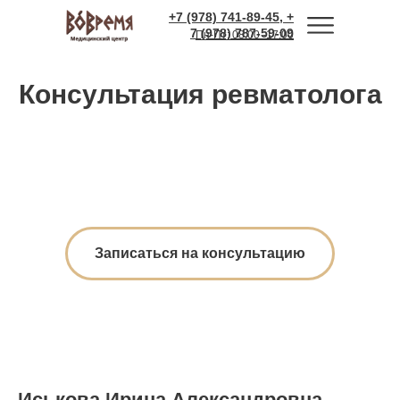
+7 (978) 741-89-45, +
7 (978) 787-59-09
Пн-Пт: 08:00 -17:00
Консультация ревматолога
Записаться на консультацию
Иськова Ирина Александровна