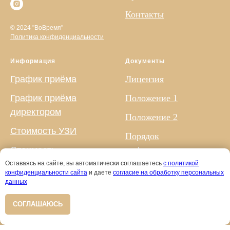
Контакты
© 2024 "ВоВремя"
Политика конфиденциальности
Информация
Документы
График приёма
Лицензия
График приёма
Положение 1
директором
Положение 2
Стоимость УЗИ
Порядок
Стоимость
информирования
консультаций
Оставаясь на сайте, вы автоматически соглашаетесь
с политикой
Порядок рассмотрения
конфиденциальности сайта
и даете
согласие на обработку персональных
Сведения о
обращений
данных
сотрудниках
Документы
СОГЛАШАЮСЬ